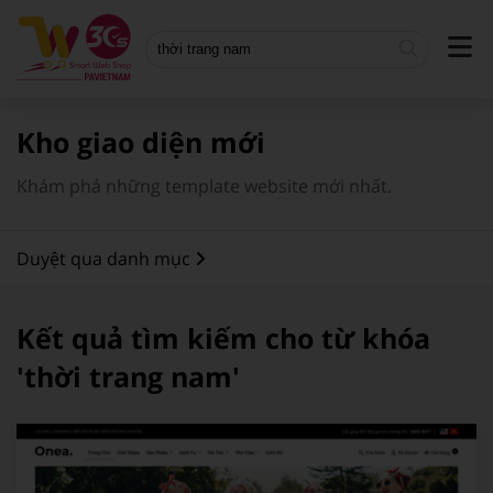
Bánh - Trà sữa - Thức uống
Doanh nghiệp
Mẫu mới nhất
Xây dựng
Vận tải
Giao diện miễn phí
Kho giao diện mới
Công nghệ - Viễn thông
Bất động sản
Giao diện có phí
Khám phá những template website mới nhất.
Bán hàng
Landing page
Duyệt qua danh mục
Thời trang - Phụ Kiện
Du lịch
Gia dụng
Nhà hàng
Kết quả tìm kiếm cho từ khóa
Thể thao
Giáo dục
'thời trang nam'
Nhà hàng
Tin tức - Blog
Thực phẩm
Xây dựng