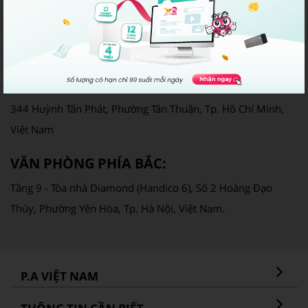
Giấy phép cung cấp dịch vụ Viễn thông số: 250/GP-CVT
Email: info@pavietnam.vn | Điện thoại: 028 22317777
VĂN PHÒNG PHÍA NAM:
344 Huỳnh Tấn Phát, Phường Tân Thuận, Tp. Hồ Chí Minh,
Việt Nam
VĂN PHÒNG PHÍA BẮC:
Tầng 9 - Tòa nhà Diamond (Handico 6), Số 2 Hoàng Đạo
Thúy, Phường Yên Hòa, Tp. Hà Nội, Việt Nam.
P.A VIỆT NAM