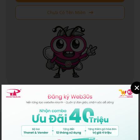
Chưa Có Tên Miền
P.A VIỆT NAM
MST/ĐKKD/QĐTL: 0302431595