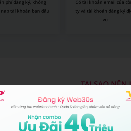
ễn phí đăng ký, không
Có tài khoản email của cô
 nạp tài khoản ban đầu
ty và tài khoản đăng ký dị
vụ
TẠI SAO NÊN
C
Web30s l