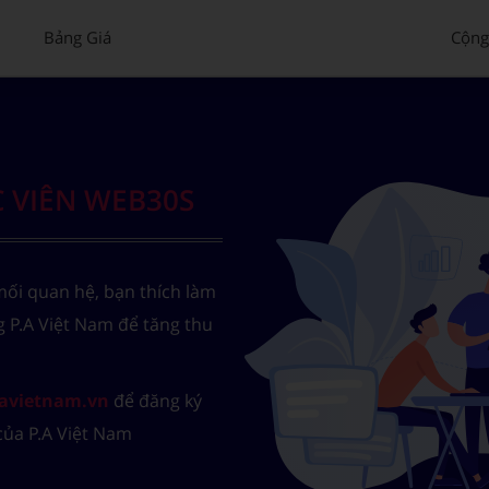
Bảng Giá
Cộng
 VIÊN WEB30S
mối quan hệ, bạn thích làm
 P.A Việt Nam để tăng thu
avietnam.vn
để đăng ký
của P.A Việt Nam