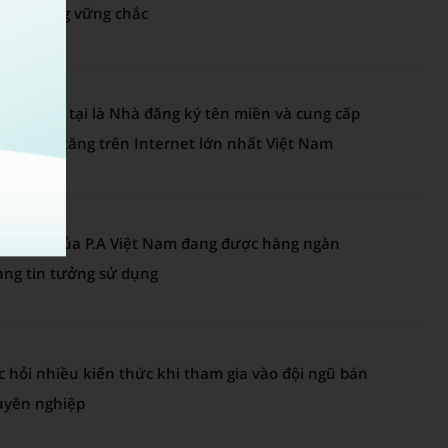
 nền tảng vững chắc
 Nam hiện tại là Nhà đăng ký tên miền và cung cấp
iá trị gia tăng trên Internet lớn nhất Việt Nam
Web30s của P.A Việt Nam đang được hàng ngàn
ng tin tưởng sử dụng
 hỏi nhiều kiến thức khi tham gia vào đội ngũ bán
uyên nghiệp