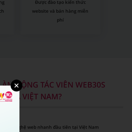
ng
Được đào tạo kiến thức
ch
website và bán hàng miễn
phí
 LÀM CỘNG TÁC VIÊN WEB30S
ỦA P.A VIỆT NAM?
à công nghệ web nhanh đầu tiên tại Việt Nam