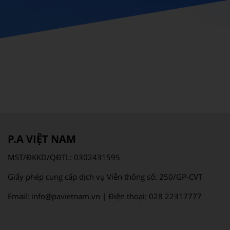
P.A VIỆT NAM
MST/ĐKKD/QĐTL: 0302431595
Giấy phép cung cấp dịch vụ Viễn thông số: 250/GP-CVT
Email: info@pavietnam.vn | Điện thoại: 028 22317777