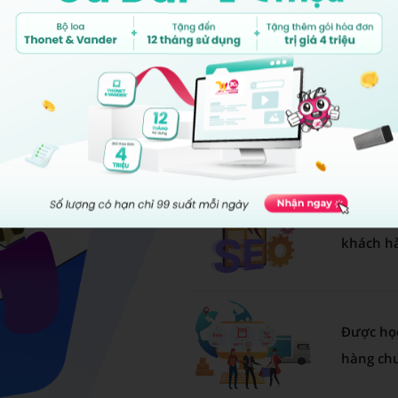
đem đến
P.A Việt
dịch vụ g
Dịch vụ 
khách hà
Được học
hàng ch