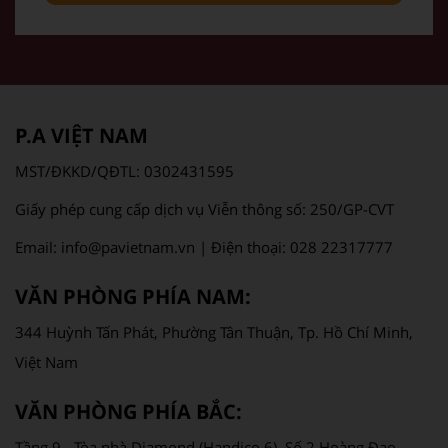
P.A VIỆT NAM
MST/ĐKKD/QĐTL: 0302431595
Giấy phép cung cấp dịch vụ Viễn thông số: 250/GP-CVT
Email: info@pavietnam.vn | Điện thoại: 028 22317777
VĂN PHÒNG PHÍA NAM:
344 Huỳnh Tấn Phát, Phường Tân Thuận, Tp. Hồ Chí Minh,
Việt Nam
VĂN PHÒNG PHÍA BẮC:
Tầng 9 - Tòa nhà Diamond (Handico 6), Số 2 Hoàng Đạo