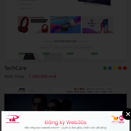
TechCare
Web Shop
1,500,000 vnđ