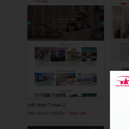
Việt Nam Travel 2
Thiết K
Web Doanh Nghiệp
Miễn phí
Web Do