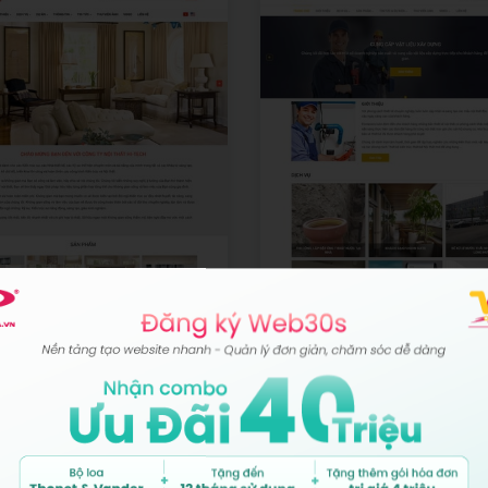
ế Nội Thất
Fontanero
anh Nghiệp
Miễn phí
Web Doanh Nghiệp
Miễn phí