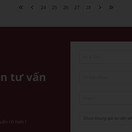
24
25
26
27
28
n tư vấn
 vấn rõ hơn !