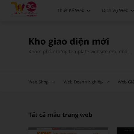
Thiết Kế Web
Dịch Vụ Web
Bánh - Trà sữa - Thức uống
Doanh nghiệp
Mẫu mới nhất
Xây dựng
Vận tải
Giao diện miễn phí
Kho giao diện mới
Công nghệ - Viễn thông
Bất động sản
Giao diện có phí
Khám phá những template website mới nhất.
Bán hàng
Landing page
Thời trang - Phụ Kiện
Du lịch
Web Shop
Web Doanh Nghiệp
Web Giả
Gia dụng
Nhà hàng
Thể thao
Giáo dục
Nhà hàng
Tin tức - Blog
Tất cả mẫu trang web
Thực phẩm
Xây dựng