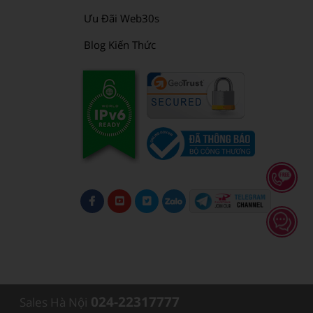
Ưu Đãi Web30s
Blog Kiến Thức
024-22317777
Sales Hà Nội