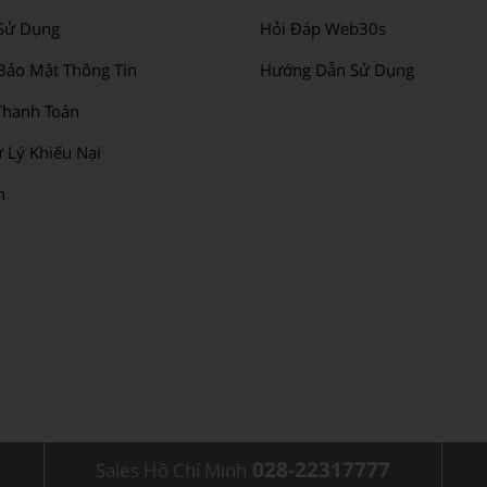
Sử Dụng
Hỏi Đáp Web30s
Bảo Mật Thông Tin
Hướng Dẫn Sử Dụng
hanh Toán
 Lý Khiếu Nại
n
028-22317777
Sales Hồ Chí Minh