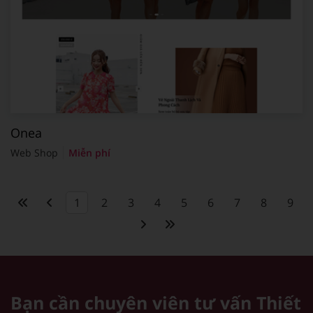
Onea
Web Shop
Miễn phí
1
2
3
4
5
6
7
8
9
Bạn cần chuyên viên tư vấn
Thiết