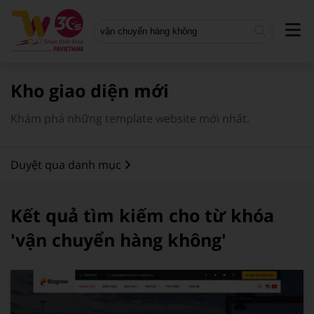
Bánh - Trà sữa - Thức uống
Doanh nghiệp
Mẫu mới nhất
Xây dựng
Vận tải
Giao diện miễn phí
Kho giao diện mới
Công nghệ - Viễn thông
Bất động sản
Giao diện có phí
Khám phá những template website mới nhất.
Bán hàng
Landing page
Duyệt qua danh mục
Thời trang - Phụ Kiện
Du lịch
Gia dụng
Nhà hàng
Kết quả tìm kiếm cho từ khóa
Thể thao
Giáo dục
'vận chuyển hàng không'
Nhà hàng
Tin tức - Blog
Thực phẩm
Xây dựng