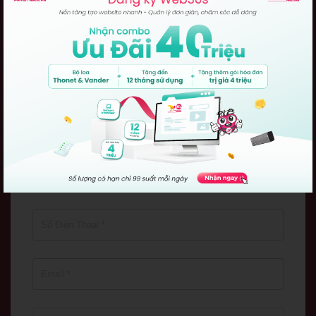
Bạn cần chuyên viên tư vấn
Thiết
kế website
Vui lòng để lại thông tin để chúng tôi có thể tư vấn rõ
hơn !