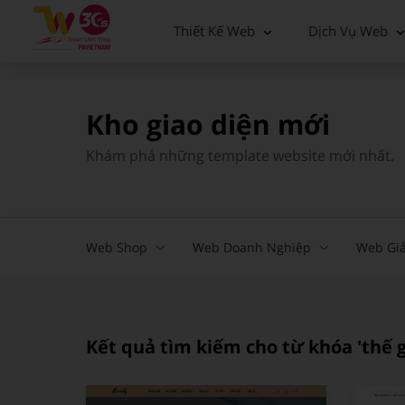
Thiết Kế Web
Dịch Vụ Web
Bánh - Trà sữa - Thức uống
Doanh nghiệp
Mẫu mới nhất
Xây dựng
Vận tải
Giao diện miễn phí
Kho giao diện mới
Công nghệ - Viễn thông
Bất động sản
Giao diện có phí
Khám phá những template website mới nhất.
Bán hàng
Landing page
Thời trang - Phụ Kiện
Du lịch
Web Shop
Web Doanh Nghiệp
Web Giả
Gia dụng
Nhà hàng
Thể thao
Giáo dục
Nhà hàng
Tin tức - Blog
Kết quả tìm kiếm cho từ khóa 'thế 
Thực phẩm
Xây dựng