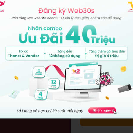
n tư vấn
 vấn rõ hơn !