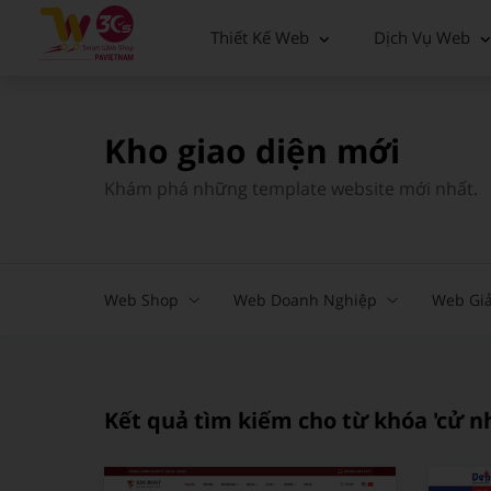
Thiết Kế Web
Dịch Vụ Web
Bánh - Trà sữa - Thức uống
Doanh nghiệp
Mẫu mới nhất
Xây dựng
Vận tải
Giao diện miễn phí
Kho giao diện mới
Công nghệ - Viễn thông
Bất động sản
Giao diện có phí
Khám phá những template website mới nhất.
Bán hàng
Landing page
Thời trang - Phụ Kiện
Du lịch
Web Shop
Web Doanh Nghiệp
Web Giả
Gia dụng
Nhà hàng
Thể thao
Giáo dục
Nhà hàng
Tin tức - Blog
Kết quả tìm kiếm cho từ khóa 'cử n
Thực phẩm
Xây dựng