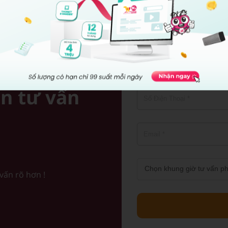
n tư vấn
 vấn rõ hơn !