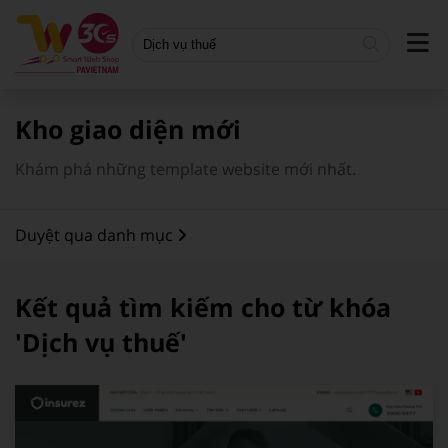
Bánh - Trà sữa - Thức uống
Doanh nghiệp
Mẫu mới nhất
Xây dựng
Vận tải
Giao diện miễn phí
Kho giao diện mới
Công nghệ - Viễn thông
Bất động sản
Giao diện có phí
Khám phá những template website mới nhất.
Bán hàng
Landing page
Duyệt qua danh mục
Thời trang - Phụ Kiện
Du lịch
Gia dụng
Nhà hàng
Kết quả tìm kiếm cho từ khóa
Thể thao
Giáo dục
'Dịch vụ thuế'
Nhà hàng
Tin tức - Blog
Thực phẩm
Xây dựng