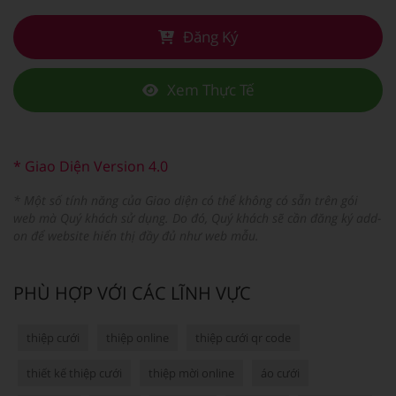
Đăng Ký
Xem Thực Tế
* Giao Diện Version 4.0
* Một số tính năng của Giao diện có thể không có sẵn trên gói
web mà Quý khách sử dụng. Do đó, Quý khách sẽ cần đăng ký add-
on để website hiển thị đầy đủ như web mẫu.
PHÙ HỢP VỚI CÁC LĨNH VỰC
thiệp cưới
thiệp online
thiệp cưới qr code
thiết kế thiệp cưới
thiệp mời online
áo cưới