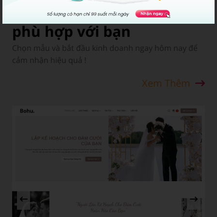
Những mẫu này có thể
phù hợp với bạn
Chọn mẫu và bắt đầu kinh doanh ngay hôm nay để
cảm nhận hiệu quả !
Xem Thêm