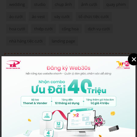
wedding
studio
chụp ảnh
ảnh cưới
quay phim
áo cưới
áo vest
váy cưới
tổ chức tiệc cưới
hoa cưới
thiệp cưới
cổng hoa
dịch vụ cưới
nhà hàng tiệc cưới
landing page
BẠN CẦN HỖ TRỢ
Kinh Doanh Hồ Chí Minh:
028-22317777
Kinh Doanh Hà Nội:
024-22317777