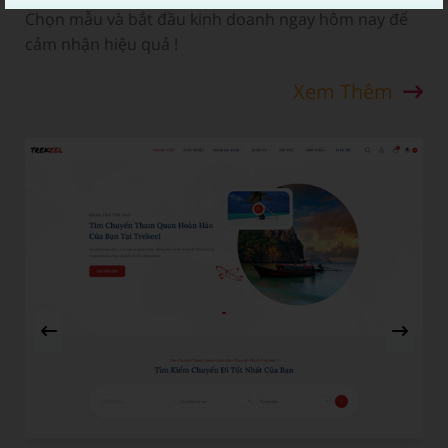
Chọn mẫu và bắt đầu kinh doanh ngay hôm nay để
cảm nhận hiệu quả !
Xem Thêm