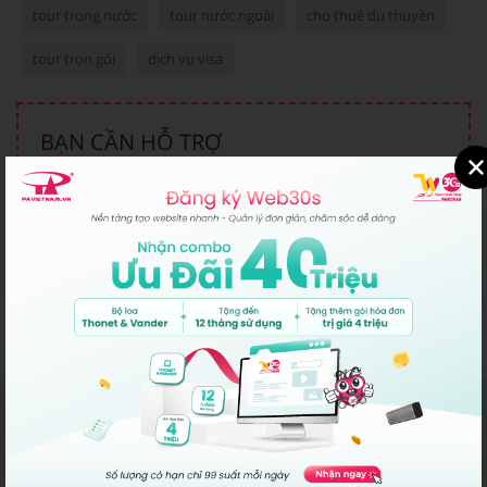
tour trong nước
tour nước ngoài
cho thuê du thuyền
tour trọn gói
dịch vụ visa
BẠN CẦN HỖ TRỢ
Kinh Doanh Hồ Chí Minh:
028-22317777
Kinh Doanh Hà Nội:
024-22317777
Những mẫu này có thể
phù hợp với bạn