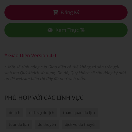
Đăng Ký
Xem Thực Tế
* Giao Diện Version 4.0
* Một số tính năng của Giao diện có thể không có sẵn trên gói
web mà Quý khách sử dụng. Do đó, Quý khách sẽ cần đăng ký add-
on để website hiển thị đầy đủ như web mẫu.
PHÙ HỢP VỚI CÁC LĨNH VỰC
du lịch
dịch vụ du lịch
tham quan du lịch
tour du lịch
du thuyền
dịch vụ du thuyền