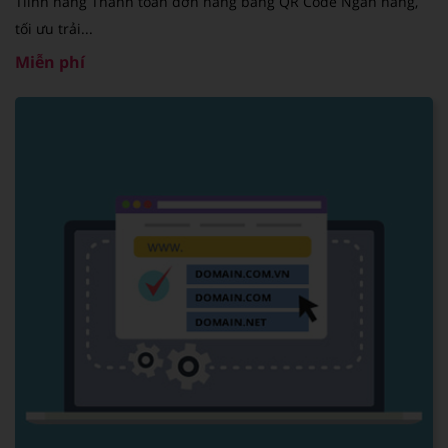
Tiính năng Thanh toán đơn hàng bằng QR Code Ngân hàng,
tối ưu trải...
Miễn phí