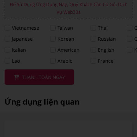
Để Sử Dụng Ứng Dụng Này, Quý Khách Cần Có Gói Dịch
Vụ Web30s
Vietnamese
Taiwan
Thai
C
Japanese
Korean
Russian
Italian
American
English
Lao
Arabic
France
THANH TOÁN NGAY
Ứng dụng liện quan