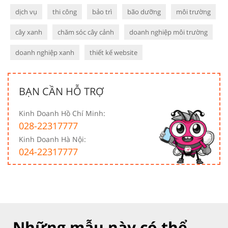
dịch vụ
thi công
bảo trì
bão dưỡng
môi trường
cây xanh
chăm sóc cây cảnh
doanh nghiệp môi trường
doanh nghiệp xanh
thiết kế website
BẠN CẦN HỖ TRỢ
Kinh Doanh Hồ Chí Minh:
028-22317777
Kinh Doanh Hà Nội:
024-22317777
Những mẫu này có thể