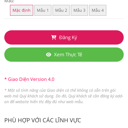
Mẫu:
Mặc định
Mẫu 1
Mẫu 2
Mẫu 3
Mẫu 4
Đăng Ký
Xem Thực Tế
* Giao Diện Version 4.0
* Một số tính năng của Giao diện có thể không có sẵn trên gói
web mà Quý khách sử dụng. Do đó, Quý khách sẽ cần đăng ký add-
on để website hiển thị đầy đủ như web mẫu.
PHÙ HỢP VỚI CÁC LĨNH VỰC