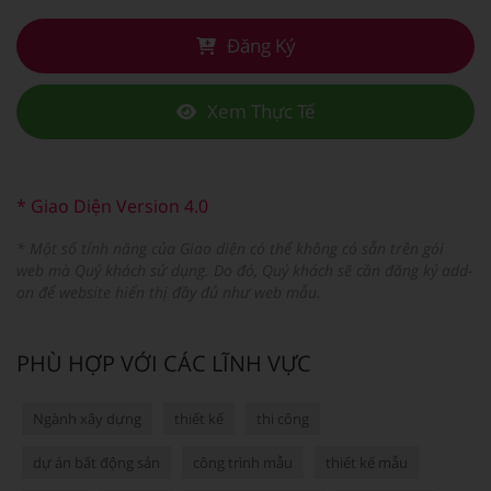
Đăng Ký
Xem Thực Tế
* Giao Diện Version 4.0
* Một số tính năng của Giao diện có thể không có sẵn trên gói
web mà Quý khách sử dụng. Do đó, Quý khách sẽ cần đăng ký add-
on để website hiển thị đầy đủ như web mẫu.
PHÙ HỢP VỚI CÁC LĨNH VỰC
Ngành xây dựng
thiết kế
thi công
dự án bất động sản
công trình mẫu
thiết kế mẫu