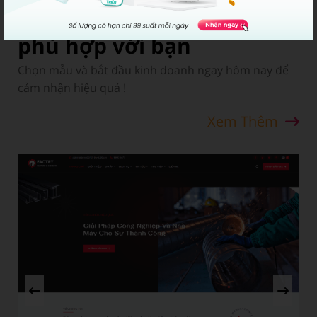
Những mẫu này có thể
phù hợp với bạn
Chọn mẫu và bắt đầu kinh doanh ngay hôm nay để
cảm nhận hiệu quả !
Xem Thêm