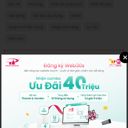
bản vẽ
thi công
thiết kế công trình
thiết kế nhà
xây dựng
vật liệu xây dựng
nhà ở
công trình dân dụng
công trình công
tư vấn
kiến trúc
BẠN CẦN HỖ TRỢ
Kinh Doanh Hồ Chí Minh:
028-22317777
Kinh Doanh Hà Nội:
024-22317777