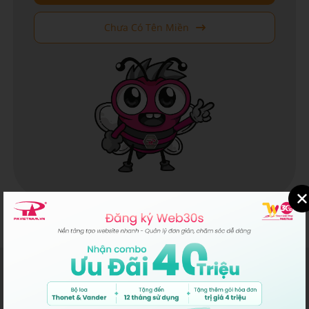
Chưa Có Tên Miền
P.A VIỆT NAM
MST/ĐKKD/QĐTL: 0302431595