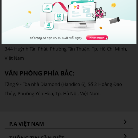
Giấy phép cung cấp dịch vụ Viễn thông số: 250/GP-CVT
Email: info@pavietnam.vn | Điện thoại: 028 22317777
VĂN PHÒNG PHÍA NAM:
344 Huỳnh Tấn Phát, Phường Tân Thuận, Tp. Hồ Chí Minh,
Việt Nam
VĂN PHÒNG PHÍA BẮC:
Tầng 9 - Tòa nhà Diamond (Handico 6), Số 2 Hoàng Đạo
Thúy, Phường Yên Hòa, Tp. Hà Nội, Việt Nam.
P.A VIỆT NAM