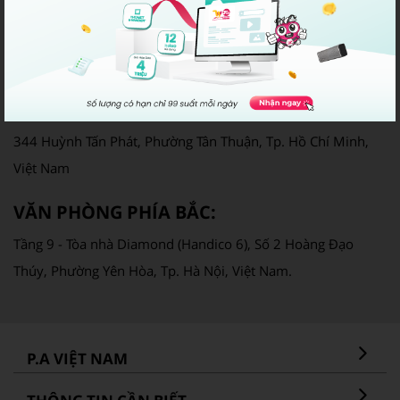
Giấy phép cung cấp dịch vụ Viễn thông số: 250/GP-CVT
Email: info@pavietnam.vn | Điện thoại: 028 22317777
VĂN PHÒNG PHÍA NAM:
344 Huỳnh Tấn Phát, Phường Tân Thuận, Tp. Hồ Chí Minh,
Việt Nam
VĂN PHÒNG PHÍA BẮC:
Tầng 9 - Tòa nhà Diamond (Handico 6), Số 2 Hoàng Đạo
Thúy, Phường Yên Hòa, Tp. Hà Nội, Việt Nam.
P.A VIỆT NAM