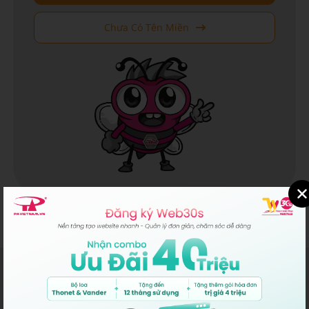
Chưa Có Tên Miền
P.A VIỆT NAM
MST/ĐKKD/QĐTL: 0302431595