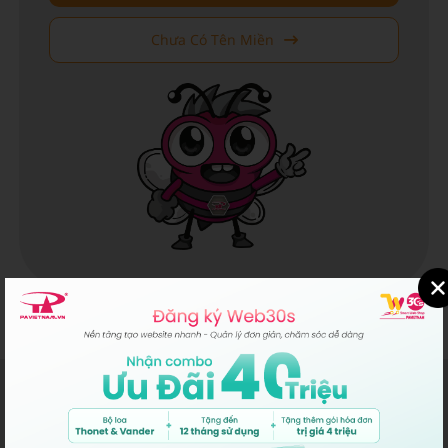
Chưa Có Tên Miền
P.A VIỆT NAM
MST/ĐKKD/QĐTL: 0302431595