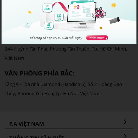
Giấy phép cung cấp dịch vụ Viễn thông số: 250/GP-CVT
Email: info@pavietnam.vn | Điện thoại: 028 22317777
VĂN PHÒNG PHÍA NAM:
344 Huỳnh Tấn Phát, Phường Tân Thuận, Tp. Hồ Chí Minh,
Việt Nam
VĂN PHÒNG PHÍA BẮC:
Tầng 9 - Tòa nhà Diamond (Handico 6), Số 2 Hoàng Đạo
Thúy, Phường Yên Hòa, Tp. Hà Nội, Việt Nam.
P.A VIỆT NAM