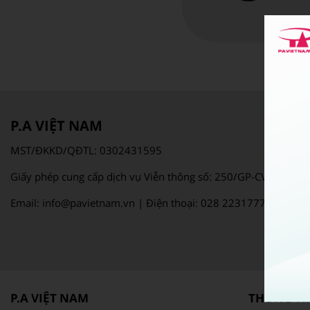
P.A VIỆT NAM
MST/ĐKKD/QĐTL: 0302431595
Giấy phép cung cấp dịch vụ Viễn thông số: 250/GP-CVT
Email: info@pavietnam.vn | Điện thoại: 028 22317777
P.A VIỆT NAM
THÔNG TIN