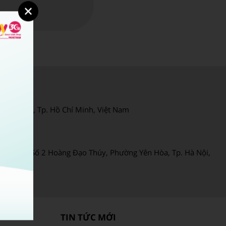
AM:
ân Thuận, Tp. Hồ Chí Minh, Việt Nam
C:
ndico 6), Số 2 Hoàng Đạo Thúy, Phường Yên Hòa, Tp. Hà Nội,
TIN TỨC MỚI