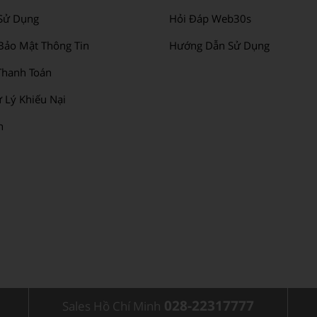
Sử Dụng
Hỏi Đáp Web30s
Bảo Mật Thông Tin
Hướng Dẫn Sử Dụng
hanh Toán
 Lý Khiếu Nại
n
028-22317777
Sales Hồ Chí Minh