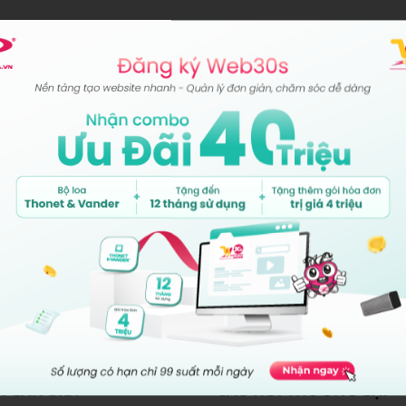
VĂN PHÒNG PHÍA N
344 Huỳnh Tấn Phát, Phường T
VĂN PHÒNG PHÍA BẮ
Tầng 9 - Tòa nhà Diamond (Ha
Việt Nam.
 CẦN BIẾT
CÂU HỎI THƯỜNG GẶP