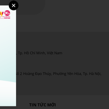
AM:
ân Thuận, Tp. Hồ Chí Minh, Việt Nam
C:
ndico 6), Số 2 Hoàng Đạo Thúy, Phường Yên Hòa, Tp. Hà Nội,
TIN TỨC MỚI