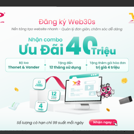
VĂN PHÒNG PHÍA N
344 Huỳnh Tấn Phát, Phường T
VĂN PHÒNG PHÍA BẮ
Tầng 9 - Tòa nhà Diamond (Ha
Việt Nam.
 CẦN BIẾT
CÂU HỎI THƯỜNG GẶP