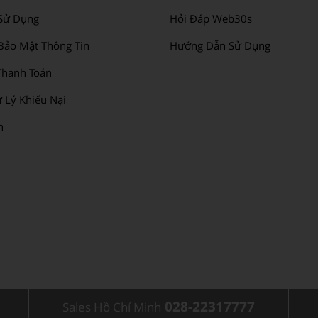
Sử Dụng
Hỏi Đáp Web30s
Bảo Mật Thông Tin
Hướng Dẫn Sử Dụng
hanh Toán
 Lý Khiếu Nại
n
028-22317777
Sales Hồ Chí Minh