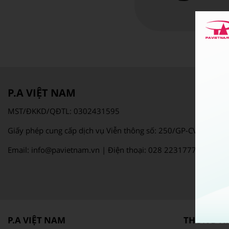
P.A VIỆT NAM
MST/ĐKKD/QĐTL: 0302431595
Giấy phép cung cấp dịch vụ Viễn thông số: 250/GP-CVT
Email: info@pavietnam.vn | Điện thoại: 028 22317777
P.A VIỆT NAM
THÔNG TIN